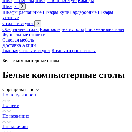
Шкафы-пеналы
Шкафы в прихожую
Комоды
Шкафы
Шкафы распашные
Шкафы-купе
Гардеробные
Шкафы
угловые
Столы и стулья
Обеденные столы
Компьютерные столы
Письменные столы
Журнальные столики
Садовая мебель
Доставка
Акции
Главная
Столы и стулья
Компьютерные столы
Белые компьютерные столы
Белые компьютерные столы
Сортировать по
По популярности
По цене
По названию
По наличию