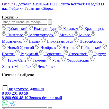
Главная
Доставка
ХМАО-ЯНАО
Оплата
Контакты
Кредит
О
нас
Фабрики
Гарантии
Сборка
Покачи
Губкинский
Екатеринбург
Когалым
Красноярск
Лангепас
Магнитогорск
Мегион
Миасс
Муравленко
Надым
Нижневартовск
Новосибирск
Новый Уренгой
Ноябрьск
Нягань
Пойковский
Покачи
Радужный
Советский
Стрежевой
Сургут
Тарко-Сале
Тюмень
Урай
Федоровский
Ханты-Мансийск
Челябинск
Ничего не найдено...
magaz-mebel@mail.ru
8 800-201-93-59
8-800-600-48-10 Звонок бесплатный