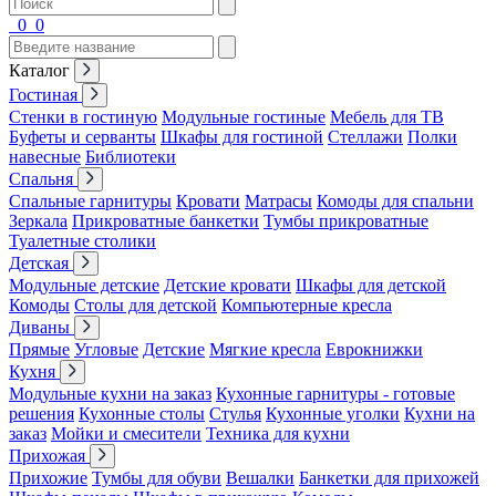
0
0
Каталог
Гостиная
Стенки в гостиную
Модульные гостиные
Мебель для ТВ
Буфеты и серванты
Шкафы для гостиной
Стеллажи
Полки
навесные
Библиотеки
Спальня
Спальные гарнитуры
Кровати
Матрасы
Комоды для спальни
Зеркала
Прикроватные банкетки
Тумбы прикроватные
Туалетные столики
Детская
Модульные детские
Детские кровати
Шкафы для детской
Комоды
Столы для детской
Компьютерные кресла
Диваны
Прямые
Угловые
Детские
Мягкие кресла
Еврокнижки
Кухня
Модульные кухни на заказ
Кухонные гарнитуры - готовые
решения
Кухонные столы
Стулья
Кухонные уголки
Кухни на
заказ
Мойки и смесители
Техника для кухни
Прихожая
Прихожие
Тумбы для обуви
Вешалки
Банкетки для прихожей