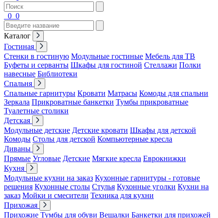
0
0
Каталог
Гостиная
Стенки в гостиную
Модульные гостиные
Мебель для ТВ
Буфеты и серванты
Шкафы для гостиной
Стеллажи
Полки
навесные
Библиотеки
Спальня
Спальные гарнитуры
Кровати
Матрасы
Комоды для спальни
Зеркала
Прикроватные банкетки
Тумбы прикроватные
Туалетные столики
Детская
Модульные детские
Детские кровати
Шкафы для детской
Комоды
Столы для детской
Компьютерные кресла
Диваны
Прямые
Угловые
Детские
Мягкие кресла
Еврокнижки
Кухня
Модульные кухни на заказ
Кухонные гарнитуры - готовые
решения
Кухонные столы
Стулья
Кухонные уголки
Кухни на
заказ
Мойки и смесители
Техника для кухни
Прихожая
Прихожие
Тумбы для обуви
Вешалки
Банкетки для прихожей