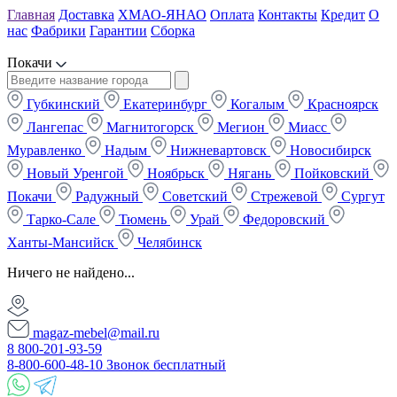
Главная
Доставка
ХМАО-ЯНАО
Оплата
Контакты
Кредит
О
нас
Фабрики
Гарантии
Сборка
Покачи
Губкинский
Екатеринбург
Когалым
Красноярск
Лангепас
Магнитогорск
Мегион
Миасс
Муравленко
Надым
Нижневартовск
Новосибирск
Новый Уренгой
Ноябрьск
Нягань
Пойковский
Покачи
Радужный
Советский
Стрежевой
Сургут
Тарко-Сале
Тюмень
Урай
Федоровский
Ханты-Мансийск
Челябинск
Ничего не найдено...
magaz-mebel@mail.ru
8 800-201-93-59
8-800-600-48-10 Звонок бесплатный