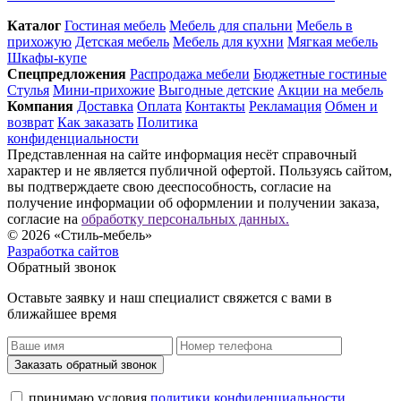
Каталог
Гостиная мебель
Мебель для спальни
Мебель в
прихожую
Детская мебель
Мебель для кухни
Мягкая мебель
Шкафы-купе
Спец­предложения
Распродажа мебели
Бюджетные гостиные
Стулья
Мини-прихожие
Выгодные детские
Акции на мебель
Компания
Доставка
Оплата
Контакты
Рекламация
Обмен и
возврат
Как заказать
Политика
конфиденциальности
Представленная на сайте информация несёт справочный
характер и не является публичной офертой. Пользуясь сайтом,
вы подтверждаете свою дееспособность, согласие на
получение информации об оформлении и получении заказа,
согласие на
обработку персональных данных.
© 2026 «Стиль-мебель»
Разработка сайтов
Обратный звонок
Оставьте заявку и наш специалист свяжется с вами в
ближайшее время
Заказать обратный звонок
принимаю условия
политики конфиденциальности